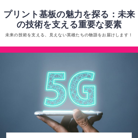
コ
ン
プリント基板の魅力を探る：未来
テ
の技術を支える重要な要素
ン
未来の技術を支える、見えない英雄たちの物語をお届けします！
ツ
へ
コ
ス
ン
キ
テ
ッ
ン
プ
ツ
へ
ス
キ
ッ
プ