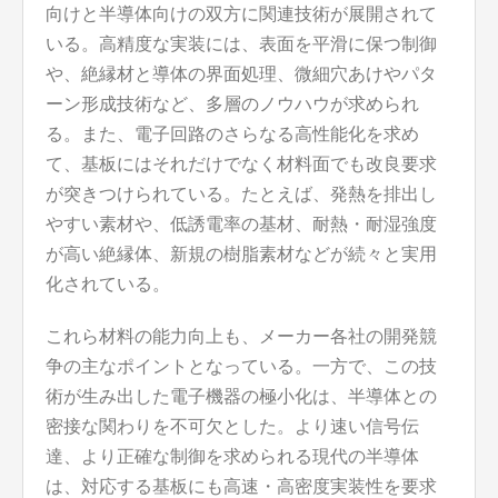
向けと半導体向けの双方に関連技術が展開されて
いる。高精度な実装には、表面を平滑に保つ制御
や、絶縁材と導体の界面処理、微細穴あけやパタ
ーン形成技術など、多層のノウハウが求められ
る。また、電子回路のさらなる高性能化を求め
て、基板にはそれだけでなく材料面でも改良要求
が突きつけられている。たとえば、発熱を排出し
やすい素材や、低誘電率の基材、耐熱・耐湿強度
が高い絶縁体、新規の樹脂素材などが続々と実用
化されている。
これら材料の能力向上も、メーカー各社の開発競
争の主なポイントとなっている。一方で、この技
術が生み出した電子機器の極小化は、半導体との
密接な関わりを不可欠とした。より速い信号伝
達、より正確な制御を求められる現代の半導体
は、対応する基板にも高速・高密度実装性を要求