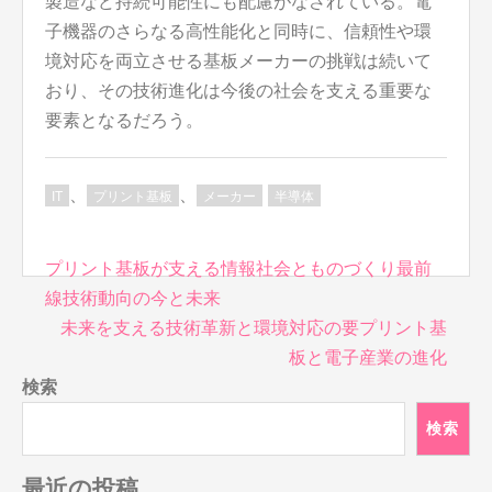
製造など持続可能性にも配慮がなされている。電
子機器のさらなる高性能化と同時に、信頼性や環
境対応を両立させる基板メーカーの挑戦は続いて
おり、その技術進化は今後の社会を支える重要な
要素となるだろう。
、
、
IT
プリント基板
メーカー
半導体
投
プリント基板が支える情報社会とものづくり最前
稿
線技術動向の今と未来
ナ
未来を支える技術革新と環境対応の要プリント基
ビ
板と電子産業の進化
ゲ
検索
ー
シ
検索
ョ
ン
最近の投稿