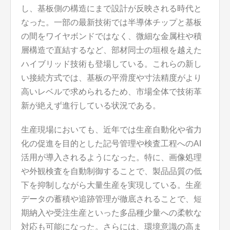
し、基板側の構造にまで設計が反映される時代と
なった。一部の最新技術では半導体チップと基板
の間をワイヤボンドではなく、微細な金属柱や積
層構造で直結するなど、部材同士の垣根を越えた
ハイブリッド技術も登場している。これらの新し
い接続方式では、基板の平滑度や寸法精度がより
高いレベルで求められるため、市場全体で技術革
新が絶えず進行している状況である。
生産現場においても、近年では生産自動化や省力
化の促進を目的とした記号管理や検査工程へのAI
活用が導入されるようになった。特に、画像処理
や外観検査を自動制御することで、製品品質の低
下を抑制しながら大量生産を実現している。生産
データの蓄積や追跡管理が徹底されることで、短
期納入や受注生産といった多品種少量への柔軟な
対応も可能になった。さらには、環境意識の高ま