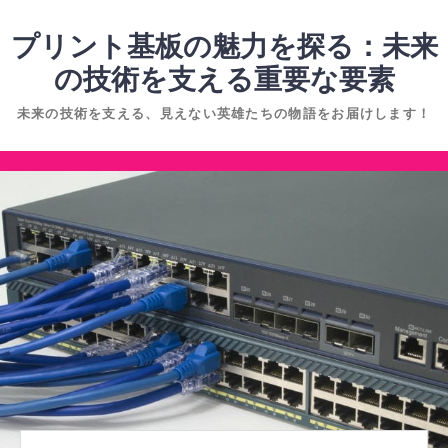
コ
ン
プリント基板の魅力を探る：未来
テ
の技術を支える重要な要素
ン
未来の技術を支える、見えない英雄たちの物語をお届けします！
ツ
へ
コ
ス
ン
キ
テ
ッ
ン
プ
ツ
へ
ス
キ
ッ
プ