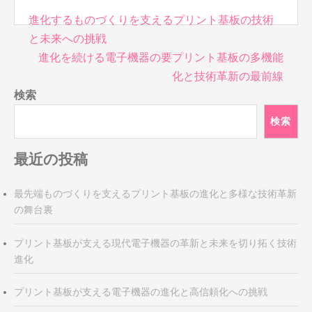
投
進化するものづくりを支えるプリント基板の技術
稿
と未来への挑戦
ナ
進化を続ける電子機器の要プリント基板の多機能
ビ
化と技術革新の最前線
ゲ
検索
ー
シ
検索
ョ
ン
最近の投稿
最先端ものづくりを支えるプリント基板の進化と多様な技術革新
の舞台裏
プリント基板が支える現代電子機器の革新と未来を切り拓く技術
進化
プリント基板が支える電子機器の進化と高信頼化への挑戦