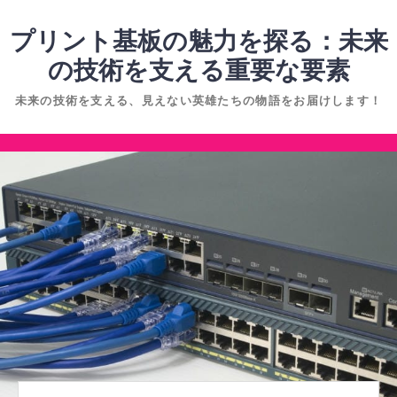
コ
ン
プリント基板の魅力を探る：未来
テ
の技術を支える重要な要素
ン
未来の技術を支える、見えない英雄たちの物語をお届けします！
ツ
へ
コ
ス
ン
キ
テ
ッ
ン
プ
ツ
へ
ス
キ
ッ
プ