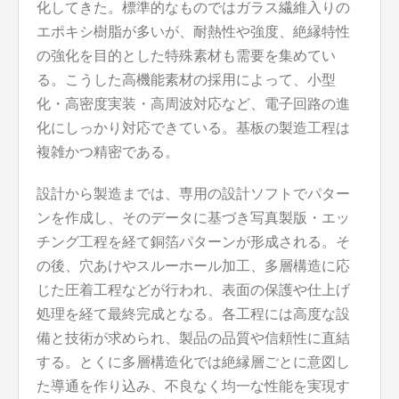
化してきた。標準的なものではガラス繊維入りの
エポキシ樹脂が多いが、耐熱性や強度、絶縁特性
の強化を目的とした特殊素材も需要を集めてい
る。こうした高機能素材の採用によって、小型
化・高密度実装・高周波対応など、電子回路の進
化にしっかり対応できている。基板の製造工程は
複雑かつ精密である。
設計から製造までは、専用の設計ソフトでパター
ンを作成し、そのデータに基づき写真製版・エッ
チング工程を経て銅箔パターンが形成される。そ
の後、穴あけやスルーホール加工、多層構造に応
じた圧着工程などが行われ、表面の保護や仕上げ
処理を経て最終完成となる。各工程には高度な設
備と技術が求められ、製品の品質や信頼性に直結
する。とくに多層構造化では絶縁層ごとに意図し
た導通を作り込み、不良なく均一な性能を実現す